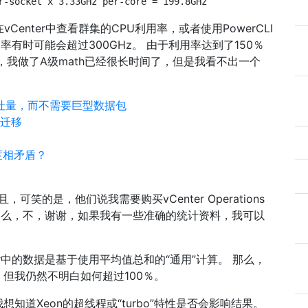
r-socket x 3.33GHz per-core = 199.8GHz
vCenter中查看群集的CPU利用率，或者使用PowerCLI
U利用率有时可能会超过300GHz。 由于利用率达到了150％
，我做了A级math已经很长时间了，但是我看不出一个
卡吞吐量，而不需要巨型数据包
线迁移
速度相矛盾？
，可笑的是，他们说我需要购买vCenter Operations
。 那么，不，谢谢，如果我有一些准确的统计资料，我可以
r中的数据是基于使用平均值总和的“通用”计算。 那么，
但我仍然不明白如何超过100％。
道Xeon的超线程或“turbo”特性是否会影响结果。