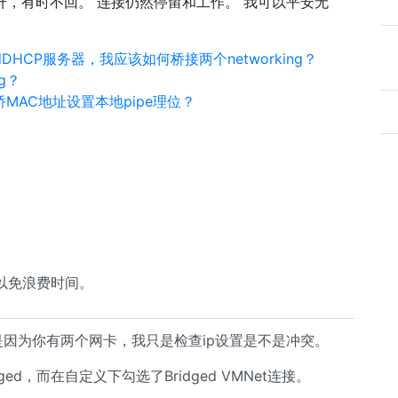
它回升，有时不回。 连接仍然停留和工作。 我可以平安无
和DHCP服务器，我应该如何桥接两个networking？
ng？
ng桥MAC地址设置本地pipe理位？
以免浪费时间。
是因为你有两个网卡，我只是检查ip设置是不是冲突。
dged，而在自定义下勾选了Bridged VMNet连接。