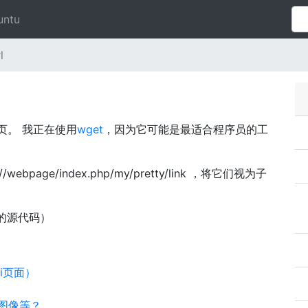
untu
l
网页。 我正在使用
wget
，因为它可能是最适合程序员的工
ebpage/index.php/my/pretty/link ，将它们视为子
的源代码）
ki页面）
s图像等？