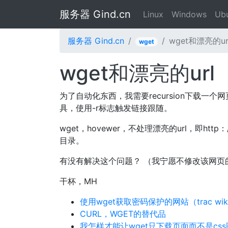
服务器 Gind.cn
Linux
Windows
Ub
服务器 Gind.cn
wget和漂亮的ur
wget
wget和漂亮的url
为了自动化东西，我需要recursion下载一个
具，使用-r标志触发链接跟随。
wget，hovewer，不处理漂亮的url，即http：//w
目录。
有没有解决这个问题？ （我宁愿不修改该网页
干杯，MH
使用wget获取密码保护的网站（trac wi
CURL，WGET的替代品
我怎样才能让wget只下载页面而不是cs