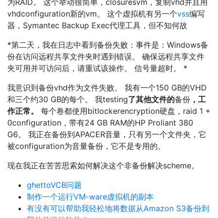
为RAID。 这个举动很简单，closuresvm，复制vhd并且用
vhdconfiguration新的vm。 这个虚拟机有另一个
vss
编写
器，Symantec Backup Exec代理工具，但不知何故
*第二天，我在日志中看到备份失败：事件是：Windows备
份在访问远程共享文件夹时遇到错误。 确保远程共享文件
夹可用并可访问后，请重试该操作。 信号量超时。 *
我意识到备份vhd作为文件失败。 我有一个150 GB的VHD
和三个约30 GB的每个。 我testing
了其他文件的
备份
，工
作正常。
每个卷都使用bitlockerencryption硬盘，raid 1 +
0configuration，带有24 GB RAM的HP Proliant 380
G6。 我正在备份到APACER音量，只有另一个文件夹，它
被configuration为音量备份，它不是专用的。
现在我正在苦苦思索如何解决这个非备份解决scheme。
ghettoVCB问题
制作一个运行VM-ware虚拟机的副本
有没有可以帮助我轻松地将数据从Amazon S3备份到