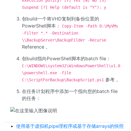
execution policy? [Y] Yes [N] No [S]
Suspend [?] Help (default is "Y"): y
创build一个将VHD复制到备份位置的
PowerShell脚本：
Copy-Item -Path D:\MyVMs
-Filter *.* -Destination
\\BackupServer\BackupFilder -Recurse
Reference 。
创build指向PowerShell脚本的batch file：
C:\WINDOWS\system32\WindowsPowerShell\v1.0
\powershell.exe -file
参考 。
C:\ScriptForBackup\BackupScript.ps1
在任务计划程序中添加一个指向您的batch file
的任务：
使用基于虚拟机pipe理程序或基于存储arrays的快照