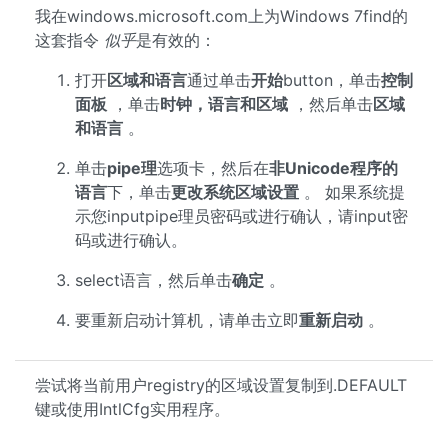
我在windows.microsoft.com上为Windows 7find的
这套指令
似乎
是有效的：
打开
区域和语言
通过单击
开始
button，单击
控制
面板
，单击
时钟，语言和区域
，然后单击
区域
和语言
。
单击
pipe理
选项卡，然后在
非Unicode程序的
语言
下，单击
更改系统区域设置
。 如果系统提
示您inputpipe理员密码或进行确认，请input密
码或进行确认。
select语言，然后单击
确定
。
要重新启动计算机，请单击立即
重新启动
。
尝试将当前用户registry的区域设置复制到.DEFAULT
键或使用IntlCfg实用程序。