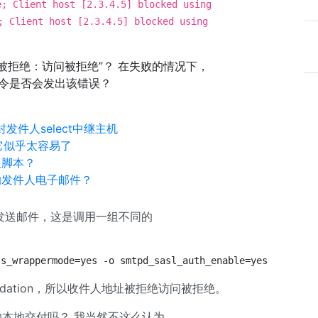
e; Client host [2.3.4.5] blocked using
; Client host [2.3.4.5] blocked using
被拒绝：访问被拒绝”？ 在失败的情况下，
任何其他指令是否会发出该错误？
封发件人select中继主机
但它似乎太容易了
义脚本？
造的发件人电子邮件？
发送邮件，这是调用一组不同的
ls_wrappermode=yes -o smtpd_sasl_auth_enable=yes -o brok
idation，所以收件人地址被拒绝访问被拒绝。
5以上的本地交付吗？ 我当然不这么认为。