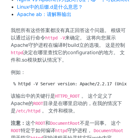
Linux中的后缀.d是什么意思？
Apache ab：请解释输出
我想所有这些答案都没有真正回答这个问题。 根级可
以通过运行命令
来确定。 这将向您展示
httpd -V
Apache守护进程在编译时build立的选项。 这是控制
决定在哪里查找它的configuration的地方。 文
httpd
件和.so模块默认情况下。
例如：
% httpd -V Server version: Apache/2.2.17 (Unix) Se
该输出中的关键行是
。 这个定义了
HTTPD_ROOT
Apache的
目录是在哪里启动的，在我的情况下
ROOT
是
。 文件和模块。
/etc/httpd
注意：
这个
和
不是一回事。 这个
ROOT
DocumentRoot
特定于如何编译
守护进程，
ROOT
httpd
DocumentRoot
用于指定
守护进程开始寻找实际web内容