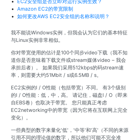
EC2安全组是否立即对运行实例生效？
Amazon EC2的带宽限制
如何更改AWS EC2安全组的名称和说明？
我不能说Windows实例，但我会认为它们的基本特征
与Linux实例非常相似。
你对带宽使用的估计是100个同步video下载（我不知
道你是否意味着下载文件或stream媒体video – 我会
承担后者）。 如果我们采用512kbps的码stream速
率，则需要大约51Mbit / s或6.5MB / s。
EC2实例的I / O性能（包括带宽）不同。 有3个级别
的I / O性能：低，中，高。 请记住，磁盘I / O（即来
自EBS卷）也取决于带宽。 您只能真正考虑
EC2networking中的带宽（因为它将在互联网上完全
变化）。
一些典型的数字来量化'低'，'中等'和'高'（不同的来源
引用不同的理论值的数字，所以他们可能不完全准