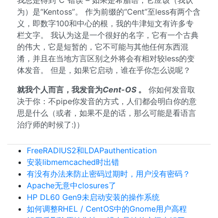
我总是得到“C”错误 – 如果是希腊语，它应该（我认
为）是“Kentoss”。 作为前缀的“Cent”至less有两个含
义，即数字100和中心的根，我的牛津短文有许多专
栏文字。 我认为这是一个很好的名字，它有一个古典
的伟大，它是短暂的，它不可能与其他任何东西混
淆，并且在当地方言区别之外将会有相对较less的变
体发音。 但是，如果它启动，谁在乎你怎么说呢？
就我个人而言，我发音为
Cent-OS
。
你如何发音取
决于你：不pipe你发音的方式，人们都会明白你的意
思是什么（或者，如果不是的话，那么可能是看语言
治疗师的时候了:)）
FreeRADIUS2和LDAPauthentication
安装libmemcached时出错
有没有办法来防止密码过期时，用户没有密码？
Apache无意中closures了
HP DL60 Gen9未启动安装的操作系统
如何调整RHEL / CentOS中的Gnome用户高程