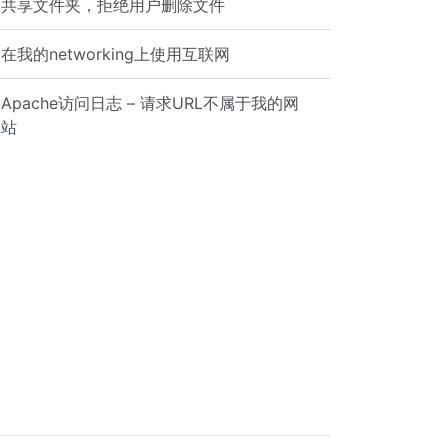
共享文件夹，拒绝用户删除文件
在我的networking上使用互联网
nFailed\n"; exit 1 } eof { send_user "\nSSH failure for 
Apache访问日志 – 请求URL不属于我的网
站