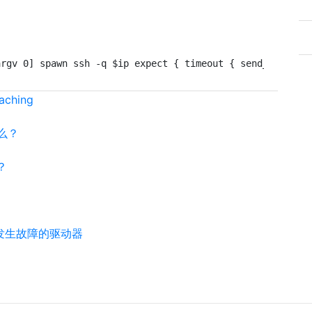
argv 0] spawn ssh -q $ip expect { timeout { send_user "\
hing
什么？
？
别发生故障的驱动器