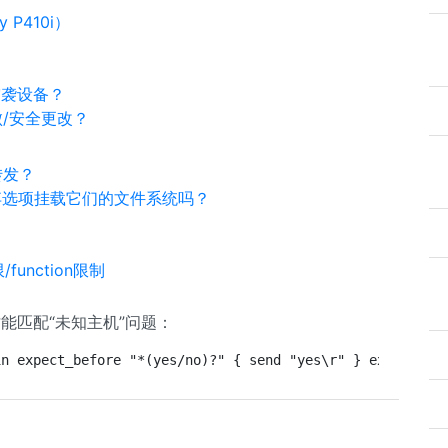
y P410i）
突袭设备？
（）失败/安全更改？
1转发？
使用丢弃选项挂载它们的文件系统吗？
/function限制
能匹配“未知主机”问题：
in expect_before "*(yes/no)?" { send "yes\r" } expect "*