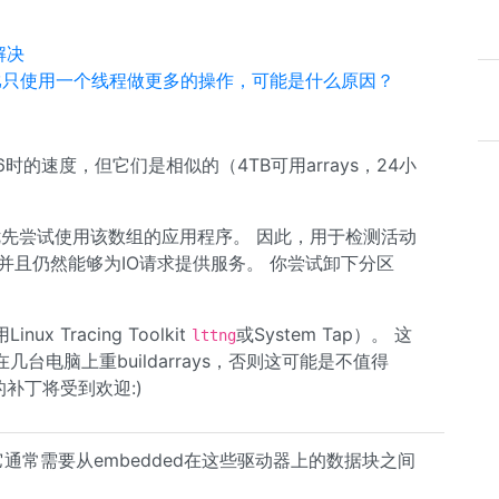
解决
K块比只使用一个线程做更多的操作，可能是什么原因？
 6时的速度，但它们是相似的（4TB可用arrays，24小
先尝试使用该数组的应用程序。 因此，用于检测活动
并且仍然能够为IO请求提供服务。 你尝试卸下分区
Tracing Toolkit
或System Tap）。 这
lttng
电脑上重buildarrays，否则这可能是不值得
的补丁将受到欢迎:)
它通常需要从embedded在这些驱动器上的数据块之间