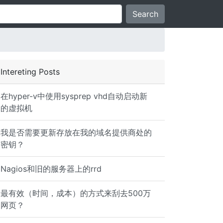
Search
Intereting Posts
在hyper-v中使用sysprep vhd自动启动新
的虚拟机
min # echo 1 > /proc/sys/dev/raid/speed_limit_max ## Dro
我是否需要更新存放在我的域名提供商处的
密钥？
Nagios和旧的服务器上的rrd
t_max # cat /proc/mdstat md2 : active raid6 sdbd[10](S) 
最有效（时间，成本）的方式来刮去500万
网页？