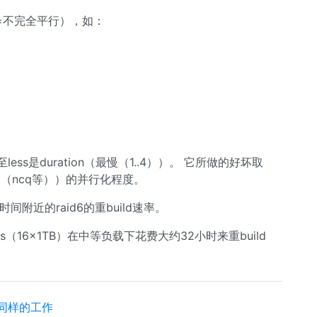
=不完全平行），如：
）至less是duration（最慢（1..4））。 它所做的好坏取
（ncq等））的并行化程度。
附近的raid6的重build速率。
rays（16x1TB）在中等负载下花费大约32小时来重build
做同样的工作