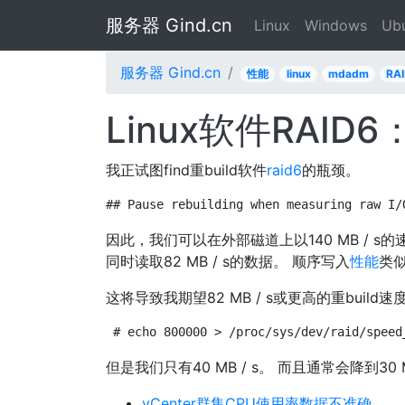
服务器 Gind.cn
Linux
Windows
Ub
服务器 Gind.cn
性能
linux
mdadm
RA
Linux软件RAID6
我正试图find重build软件
raid6
的瓶颈。
## Pause rebuilding when measuring raw I/
因此，我们可以在外部磁道上以140 MB /
同时读取82 MB / s的数据。 顺序写入
性能
类
这将导致我期望82 MB / s或更高的重build速
# echo 800000 > /proc/sys/dev/raid/speed
但是我们只有40 MB / s。 而且通常会降到30 M
vCenter群集CPU使用率数据不准确