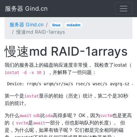
服务器 Gind.cn
服务器 Gind.cn
linux
mdadm
慢速md RAID-1arrays
慢速md RAID-1arrays
我们的服务器上的磁盘响应速度非常慢， 我检查了iostat（
），并解释了一些问题：
iostat -d -x 30
Device: rrqm/s wrqm/sr/sw/s rsec/s wsec/s avgrq-sz av
第一个是
显示的初始（历史）统计，第二个是30秒
iostat
后的统计。
为什么
比
高得多呢？ OK，因为
也是更高
await
sdb
sda
svctm
的（
是
一部分，但也影响队列的长度）。 但
svctm
await
是，为什么呢，如果有镜子呢？ 它们都是完全相同的磁