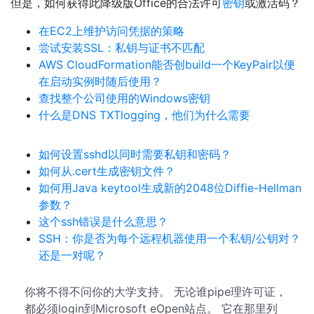
但是，如何获得此降级版Office的合法许可
密钥
或激活码？
在EC2上维护访问凭据的策略
尝试安装SSL：私钥与证书不匹配
AWS CloudFormation能否创build一个KeyPair以便
在启动实例时随后使用？
查找整个公司使用的Windows密钥
什么是DNS TXTlogging，他们为什么需要
如何设置sshd以同时需要私钥和密码？
如何从.cert生成密钥文件？
如何用Java keytool生成新的2048位Diffie-Hellman
参数？
这个ssh错误是什么意思？
SSH：你是否为每个远程机器使用一个私钥/公钥对？
还是一对呢？
你将不得不问你的大学支持。 无论谁pipe理许可证，
都必须login到Microsoft eOpen站点。 它在那里列