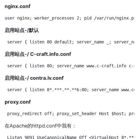
nginx.conf
user nginx; worker_processes 2; pid /var/run/nginx.pid
启用站点-/默认
server { listen 80 default; server_name _; server_nam
启用站点-/ C-craft.info.conf
server { listen 80; server_name www.c-craft.info c-cr
启用站点-/ contra.lv.conf
server { listen 8*.***.**.**6:80; server_name www.con
proxy.conf
proxy_redirect off; proxy_set_header Host $host; prox
在Apache的httpd.conf中我有：
Listen 9091 UseCanonicalName Off <VirtualHost 8*.***.