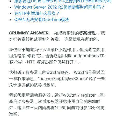
服务器在Linux CentOS 6.3上使用NTPclosures1小时
Windows Server 2012 R2仍然需要时间同步吗？
在NTP中增加什么层次？
CPAN无法安装DateTime模块
CRUMMY ANSWER
，如果有更好的
答案出现
，我
会把答案转换成更好的答案。 这是我现在所做的。
我仍然
不知道
为什么组策略不起作用，但我通过禁用
组策略来“修复”它，告诉它启用和configurationNTP
客户端
（NTP
服务器
部分仍然打开）。
这
打破
了服务器上的w32tm服务。 W32tm只是返回
一些权限消息，“networking启动w32time”说了一些
关于服务被排队等待删除。
我必须重新启动服务器，运行w32tm / register，重
新启动服务器，然后服务器开始使用自己的内部时
钟，这比在三天内随机将NTP时间向前倾斜10分钟更
准确。