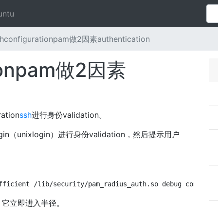
untu
hconfigurationpam做2因素authentication
tionpam做2因素
tion
ssh
进行身份validation。
unixlogin）进行身份validation，然后提示用户
fficient /lib/security/pam_radius_auth.so debug conf=/ho
。 它立即进入半径。