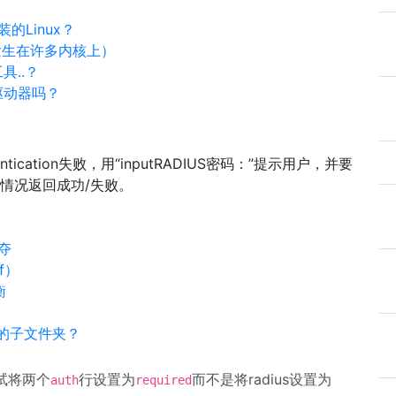
Linux？
坏（发生在许多内核上）
具..？
盘驱动器吗？
cation失败，用“inputRADIUS密码：”提示用户，并要
据情况返回成功/失败。
夺
f）
衡
网站的子文件夹？
试将两个
行设置为
而不是将radius设置为
auth
required