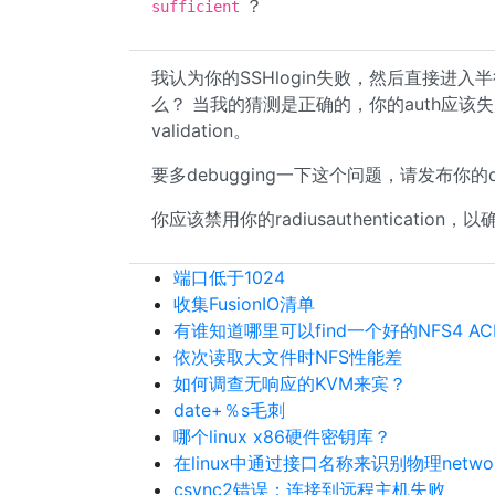
？
sufficient
我认为你的SSHlogin失败，然后直接进入半径身
么？ 当我的猜测是正确的，你的auth应该
validation。
要多debugging一下这个问题，请发布你的de
你应该禁用你的radiusauthentication，以
端口低于1024
收集FusionIO清单
有谁知道哪里可以find一个好的NFS4 A
依次读取大文件时NFS性能差
如何调查无响应的KVM来宾？
date+％s毛刺
哪个linux x86硬件密钥库？
在linux中通过接口名称来识别物理networ
csync2错误：连接到远程主机失败