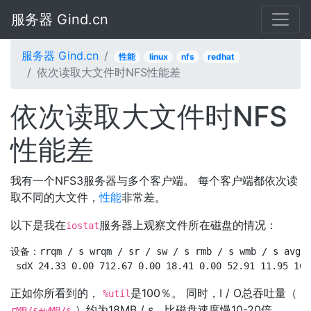
服务器 Gind.cn
服务器 Gind.cn
性能
linux
nfs
redhat
依次读取大文件时NFS性能差
依次读取大文件时NFS
性能差
我有一个NFS3服务器与多个客户端。 每个客户端都依次读
取不同的大文件，
性能
非常差。
以下是我在
服务器上观察文件所在磁盘的情况：
iostat
设备：rrqm / s wrqm / sr / sw / s rmb / s wmb / s avgrq
正如你所看到的，
是100％。 同时，I / O总吞吐量（
%util
）约为18MB / s，比磁盘速度慢10-20倍。
rMB/s+wMB/s