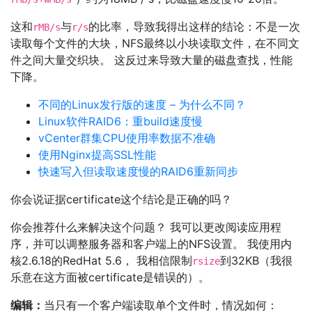
这和
与
的比率，导致我得出这样的结论：不是一次
rMB/s
r/s
读取每个文件的大块，NFS最终以小块读取文件，在不同文
件之间大量交织块。 这反过来导致大量的磁盘查找，性能
下降。
不同的Linux发行版的速度 – 为什么不同？
Linux软件RAID6：重build速度慢
vCenter群集CPU使用率数据不准确
使用Nginx提高SSL性能
快速写入但读取速度慢的RAID6重新同步
你会说证据certificate这个结论是正确的吗？
你会推荐什么来解决这个问题？ 我可以更改阅读应用程
序，并可以调整服务器和客户端上的NFS设置。 我使用内
核2.6.18的RedHat 5.6， 我相信限制
到32KB（我很
rsize
乐意在这方面被certificate是错误的）。
编辑：
当只有一个客户端读取单个文件时，情况如何：