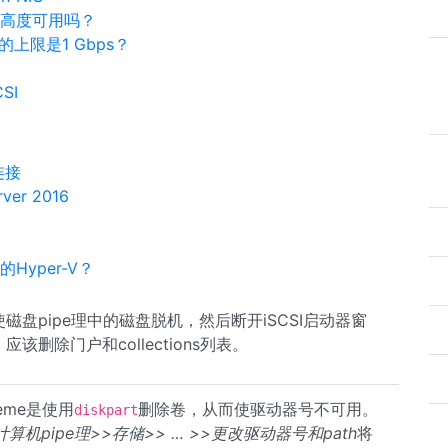
可以高度可用吗？
的上限是1 Gbps？
SI
。
连接
er 2016
的Hyper-V？
该使磁盘pipe理中的磁盘脱机，然后断开iSCSI启动器窗
该删除门户和collections列表。
heme是使用
删除卷，从而使驱动器号不可用。
diskpart
计算机pipe理>>存储>> … >>更改驱动器号和path
将