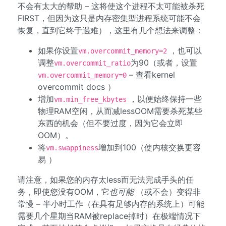
不会有太大的帮助 – 这将使这个进程不太可能被杀死
FIRST，但因为这只是内存密集型进程系统可能不会
恢复，直到它终于遇难），这里有几个想法来调整：
如果你设置
，也可以
vm.overcommit_memory=2
调整
为90（或者，设置
vm.overcommit_ratio
– 查看kernel
vm.overcommit_memory=0
overcommit docs ）
增加
，以便始终保持一些
vm.min_free_kbytes
物理RAM空闲，从而减lessOOM需要杀死某些
东西的机会（但不要过度，因为它会立即
OOM）。
将
增加到100（使内核交换更容
vm.swappiness
易 ）
请注意，如果您的内存太less而无法完成手头的任
务，即使您没有OOM，它
也可能
（或不会）变得非
常慢 – 半小时工作（在具有足够内存的系统上）可能
需要几个星期当RAM被replace掉时）在极端情况下