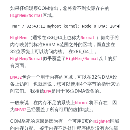
如果仔细观察OOM输出，您将看不到实际存在的
区域。
HighMem/Normal
Mar 7 02:43:11 myhost kernel: Node 0 DMA: 20*4kB (
（通常在x86_64上也称为
）倾向于将
HighMem
Normal
内存映射到标准896MiB范围之外的区域，而直接在
32位系统上可以访问内核。 在x86_64上，
似乎覆盖了
以上的所
HighMem/Normal
HighMem/Normal
有页面。
包含一个用于内存的区域，可以在32位DMA设
DMA32
备上访问，也就是说，您可以使用4个字节的指针来访
问它们。 我相信
是用于16位DMA设备的。
DMA
一般来说，在内存不足的系统上
将不存在，因
Normal
为
已经覆盖了所有可用的虚拟地址。
DMA32
OOM杀死的原因是因为有一个可用0页的
区域
HighMem
的内存分配。 鉴于内存不足处理程序绝对没有办法满