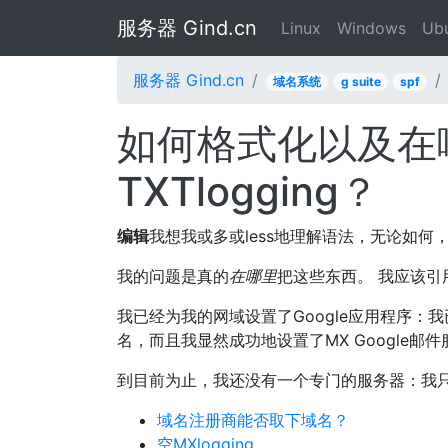
服务器 Gind.cn
Linux
Windows
Ub
服务器 Gind.cn
域名系统
g suite
spf
如何格式化以及在
TXTlogging？
编辑
我想我或多或less地理解语法，无论如
我的问题是真的
在哪里
把这些东西。 我应该引
我已经为我的网域设置了Google应用程序：我已
名，而且我显然成功地设置了MX Google邮
到目前为止，我还没有一个专门的服务器：我
域名注册商能否取下域名？
空MXlogging