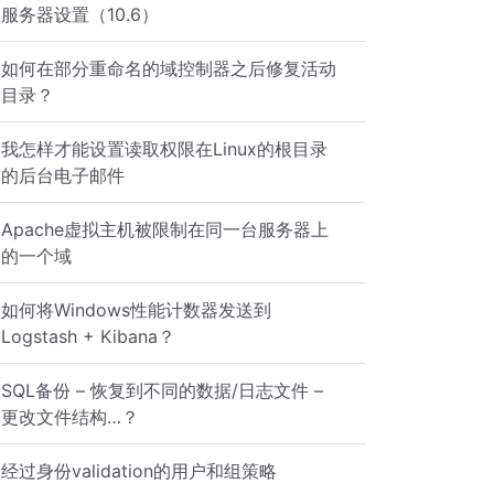
服务器设置（10.6）
如何在部分重命名的域控制器之后修复活动
目录？
我怎样才能设置读取权限在Linux的根目录
的后台电子邮件
Apache虚拟主机被限制在同一台服务器上
的一个域
如何将Windows性能计数器发送到
Logstash + Kibana？
IL.COM. @ 10800 IN MX 3 ALT2.ASPMX.L.GOOGLE.COM. @ 10800
SQL备份 – 恢复到不同的数据/日志文件 –
更改文件结构…？
IL.COM. @ 3600 IN TXT "v=spf1 include:_spf.google.com ~a
经过身份validation的用户和组策略