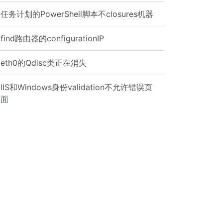
任务计划的PowerShell脚本不closures机器
find路由器的configurationIP
eth0的Q​​disc类正在消失
IIS和Windows身份validation不允许错误页
面
x" "ip4:yyyy" "a:example2.org.au" "+all"
u +all