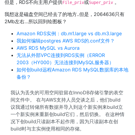
但是，RDS不向主用户提供
或
。
File_priv
Super_priv
我想这是磁盘空间已经去了的地方..但是，2064636只有
2Mb左右…所以回到绘图板？
Amazon RDS实例：db.m1.large vs db.m3.large
我如何编辑postgres AWS RDS的.conf文件？
AWS RDS MySQL vs Aurora
无法从外部VPC连接到RDS实例（ERROR
2003（HY000）无法连接到MySQL服务器）
如何创build远程Amazon RDS MySQL数据库的本地
备份？
我认为丢失的可用空间驻留在InnoDB存储引擎的表空
间文件中。 在与AWS支持人员交谈之后，他们build
议我通过转储所有数据并导入到这个新实例来build立
一个新实例来重新创build它们，然后切换。 在这种情
况下创build只读副本不起作用，因为只读副本在创
build时与主实例使用相同的存储。