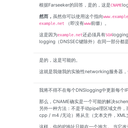
根据Farseeker的回答，是的，这是
l
CNAME
然而，
虽然你可以使用这个指向
www.exampl
（即没有
前缀）。
example.net
www
这是因为
还必须具有
loggin
example.net
SOA
logging（DNSSEC键除外）在同一部分
是的，这是可能的。
这就是我做我的实验性networking服务器，也
我将不得不在每个DNSlogging中更新每个I
那么，CNAME确实是一个可能的解决schem
另外一种方法：不是手动pipe理区域文件，而是创bui
cpp / m4 /无论）将从主（文本文件，X
这样，你的IP地址只能在一个地方。 当它