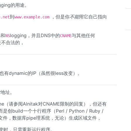
ogging的用途。
到
，但是你
不能
用它自己指向
e.net
www.example.com
g和
logging，并且DNS中的
与其他任何
NS
CNAME
都是不合法的，
有dynamic的IP（虽然很less改变）。
P地址。
e（请参阅Alnitak对CNAME限制的回复），但还有
ld一个十行程序（Perl / Python / Ruby /
ML文件，数据库pipe理系统，无论）生成区域文件，
改变时，只需重新运行程序。